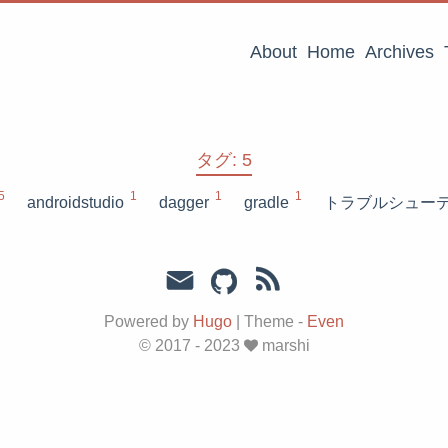
About
Home
Archives
タグ: 5
5
1
1
1
androidstudio
dagger
gradle
トラブルシュー
Powered by
Hugo
|
Theme -
Even
© 2017 - 2023
marshi